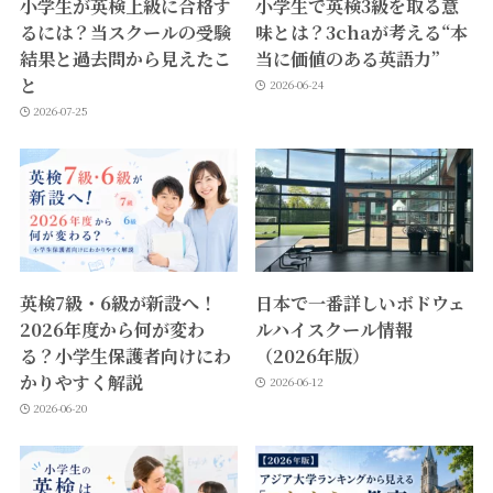
小学生が英検上級に合格す
小学生で英検3級を取る意
るには？当スクールの受験
味とは？3chaが考える“本
結果と過去問から見えたこ
当に価値のある英語力”
と
2026-06-24
2026-07-25
英検7級・6級が新設へ！
日本で一番詳しいボドウェ
2026年度から何が変わ
ルハイスクール情報
る？小学生保護者向けにわ
（2026年版）
かりやすく解説
2026-06-12
2026-06-20