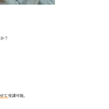
んか？
せて
受講可能。