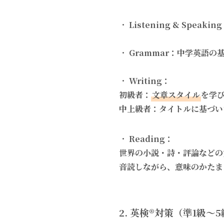
・
Listening & Spea
・
Grammar：中学英語
・
Writing：
初級者：
文章スタイル
を学
中上級者：タイトルに基づい
・
Reading：
世界の小説・詩・評論などの
音読しながら、意味のかたま
2.
英検®対策（準1級～