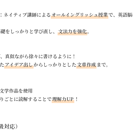
king：ネイティブ講師による
オールイングリッシュ授業
で、英語脳
の基礎をしっかりと学び直し、
文法力を強化
。
び、真似ながら徐々に書けるように！
た
アイデア出し
からしっかりとした
文章作成
まで。
文学作品を使用
りごとに読解することで
理解力UP
！
5級対応）