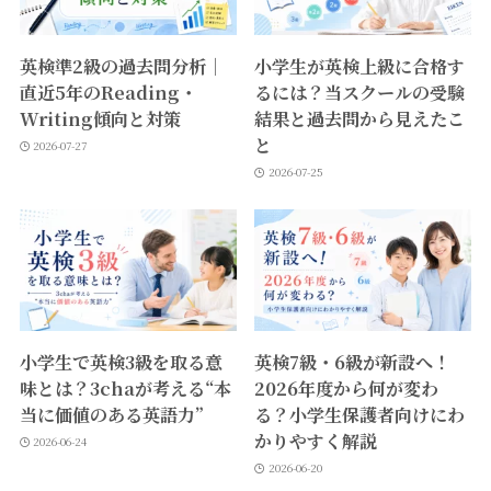
英検準2級の過去問分析｜
小学生が英検上級に合格す
直近5年のReading・
るには？当スクールの受験
Writing傾向と対策
結果と過去問から見えたこ
と
2026-07-27
2026-07-25
小学生で英検3級を取る意
英検7級・6級が新設へ！
味とは？3chaが考える“本
2026年度から何が変わ
当に価値のある英語力”
る？小学生保護者向けにわ
かりやすく解説
2026-06-24
2026-06-20