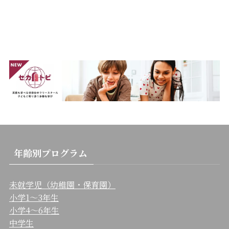
年齢別プログラム
未就学児（幼稚園・保育園）
小学1〜3年生
小学4〜6年生
中学生