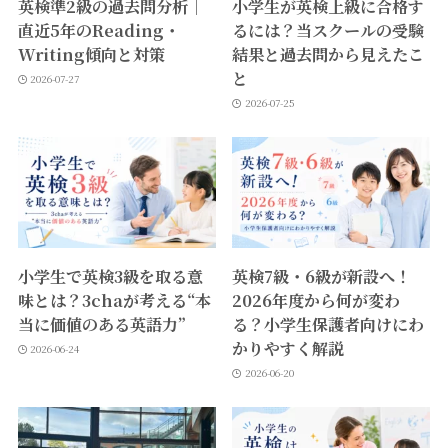
英検準2級の過去問分析｜
小学生が英検上級に合格す
直近5年のReading・
るには？当スクールの受験
Writing傾向と対策
結果と過去問から見えたこ
と
2026-07-27
2026-07-25
小学生で英検3級を取る意
英検7級・6級が新設へ！
味とは？3chaが考える“本
2026年度から何が変わ
当に価値のある英語力”
る？小学生保護者向けにわ
かりやすく解説
2026-06-24
2026-06-20