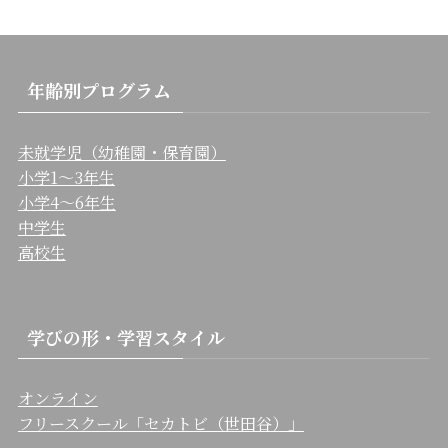
年齢別プログラム
未就学児（幼稚園・保育園）
小学1〜3年生
小学4〜6年生
中学生
高校生
学びの形・学習スタイル
オンライン
フリースクール「セカトビ（世田谷）」