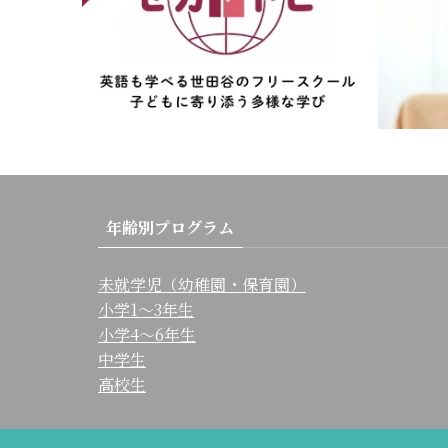
年齢別プログラム
未就学児（幼稚園・保育園）
小学1〜3年生
小学4〜6年生
中学生
高校生