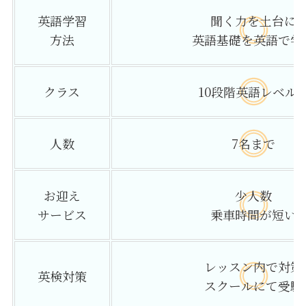
英語学習
聞く力を土台に
方法
英語基礎を英語で学
クラス
10段階英語レベル
人数
7名まで
お迎え
少人数
サービス
乗車時間が短い
レッスン内で対策
英検対策
スクールにて受験