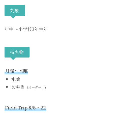
対象
年中〜小学校3年生年
持ち物
月曜〜木曜
水筒
お弁当
（オーダー可)
Field Trip 8/8・22