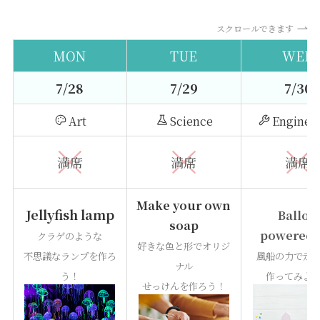
スクロールできます
MON
TUE
WED
7/28
7/29
7/30
Art
Science
Enginee
満席
満席
満席
Make your own
Jellyfish lamp
Ballon
soap
powered 
クラゲのような
好きな色と形でオリジ
不思議なランプを作ろ
風船の力で走
ナル
う！
作ってみよ
せっけんを作ろう！