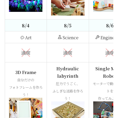
8/4
8/5
8/6
Art
Science
Enginee
満席
満席
満席
Hydraulic
Single Mo
3D Frame
labyrinth
Robot
自分だけの
圧力でうごく、
モーターで動く
フォトフレームを作ろ
ふしぎな迷路を作ろ
トを
う！
う！
作ってみよ