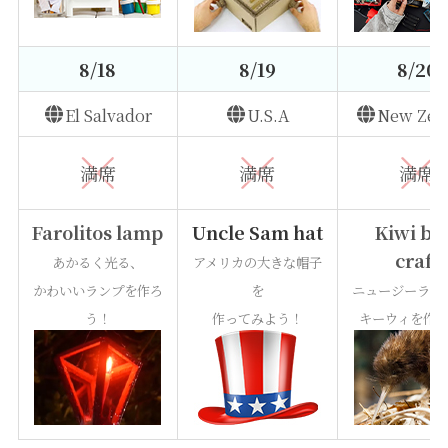
8/18
8/19
8/20
El Salvador
U.S.A
New Zea
満席
満席
満席
Farolitos lamp
Uncle Sam hat
Kiwi bi
craft
あかるく光る、
アメリカの大きな帽子
かわいいランプを作ろ
を
ニュージーラン
う！
作ってみよう！
キーウィを作